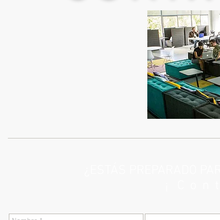
¿ESTÁS PREPARADO PAR
¡ C o n t