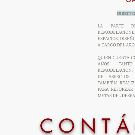
DIRECTO
LA PARTE D
REMODELACIO
ESPACIOS, DISEÑ
A CARGO DEL ARQ
QUIEN CUENTA C
AÑOS TANT
REMODELACIÓN,
DE ASPECTOS A
TAMBIÉN REALIZ
PARA REFORZAR 
METAS DEL DESPA
C O N T Á