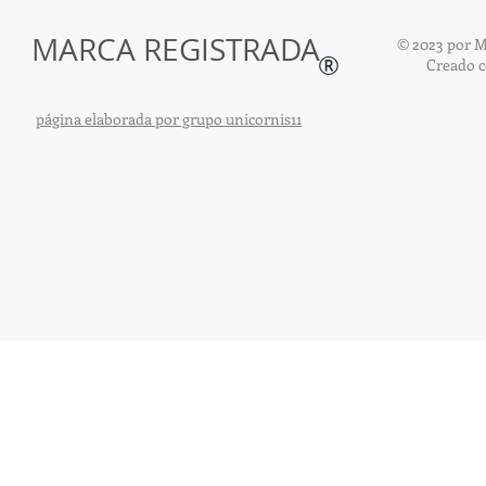
MARCA REGISTRADA
© 2023 por M
®
Creado 
página elaborada por grupo unicornis11